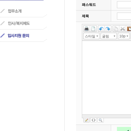
패스워드
제목
스타일
굴림
10pt